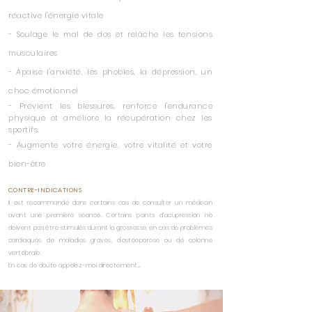
réactive l'énergie vitale
- Soulage le mal de dos et relâche les tensions
musculaires
- Apaise l'anxiété, les phobies, la dépression, un
choc émotionnel
- Prévient les blessures, renforce l'endurance
physique et améliore la récupération chez les
sportifs.
- Augmente votre énergie, votre vitalité et votre
bien-être
CONTRE-INDICATIONS
Il est recommandé dans certains cas de consulter un médecin
avant une première séance. Certains points d’acupression ne
doivent pas être stimulés durant la grossesse, en cas de problèmes
cardiaques, de maladies graves, d'ostéoporose ou de colonne
vertébrale.
En cas de doute appelez-moi directement...