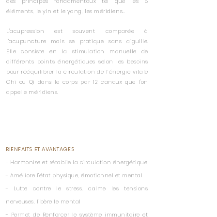
des principes fondamentaux tel que les 5
éléments, le yin et le yang, les méridiens...
L'acupression est souvent comparée à
l'acupuncture mais se pratique sans aiguille.
Elle
consiste en la stimulation manuelle de
différents points énergétiques selon les besoins
pour rééquilibrer la circulation de l’énergie vitale
Chi ou Qi dans le corps par 12 canaux que l'on
appelle méridiens.
En séance je vous propose de vous aider à
résoudre
une grande majorité de troubles
physique et émotionnels
BIENFAITS ET AVANTAGES
- Harmonise et rétablie la circulation énergétique
- Améliore l'état physique, émotionnel et mental
- Lutte contre le stress, calme les tensions
nerveuses, libère le mental
- Permet de Renforcer le système immunitaire et